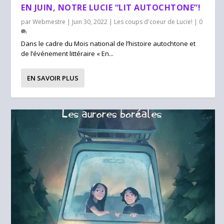
EN JUIN, NOTRE LUCIE “LIT AUTOCHTONE”!
par
Webmestre
|
Juin 30, 2022
|
Les coups d'coeur de Lucie!
|
0
Dans le cadre du Mois national de l’histoire autochtone et
de l’événement littéraire « En...
EN SAVOIR PLUS