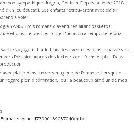
ien mon sympathique dragon, Gontran. Depuis la fin de 2018,
 d'un jeu éducatif. Les enfants retrouveront avec plaisir
pprend à voler
logie YANG. Trois romans d'aventures alliant basketball,
ze et plus. Le premier tome L'initiation a remporté le prix
 Sam le voyageur. Par le biais des aventures dans le passé vécu
 envers l'histoire auprès des lecteurs de 10 ans et plus. Deux
production.
avec plaisir dans l'univers magique de l'enfance. Lorsqu'un
 un regard plein d'admiration, qu'il a beaucoup aimé un de mes
03
e-Emma-et-Anne-477000189037046/https