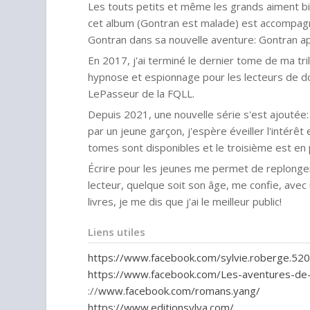
Les touts petits et même les grands aiment b
cet album (Gontran est malade) est accompagné
Gontran dans sa nouvelle aventure: Gontran a
En 2017, j'ai terminé le dernier tome de ma tri
hypnose et espionnage pour les lecteurs de dou
LePasseur de la FQLL.
Depuis 2021, une nouvelle série s'est ajoutée:
par un jeune garçon, j'espère éveiller l'intérêt
tomes sont disponibles et le troisième est en 
Écrire pour les jeunes me permet de replonger 
lecteur, quelque soit son âge, me confie, avec
livres, je me dis que j'ai le meilleur public!
Liens utiles
https://
www.facebook.com/sylvie.roberge.52
https://
www.facebook.com/Les-aventures-d
://
www.facebook.com/romans.yang/
https://
www.editionsylva.com/